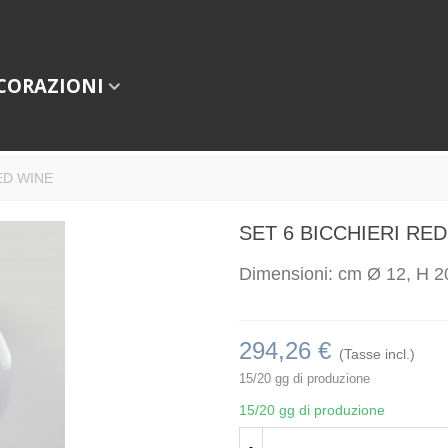
CORAZIONI
ED WINE
SET 6 BICCHIERI RE
Dimensioni: cm Ø 12, H 2
294,26 €
(Tasse incl.)
15/20 gg di produzione
15/20 gg di produzione
-