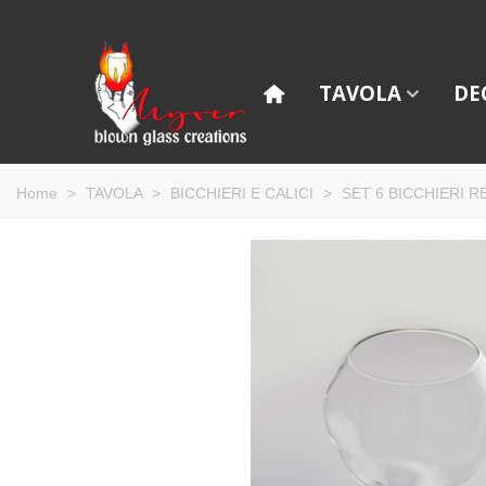
TAVOLA
DE
Home
>
TAVOLA
>
BICCHIERI E CALICI
>
SET 6 BICCHIERI R