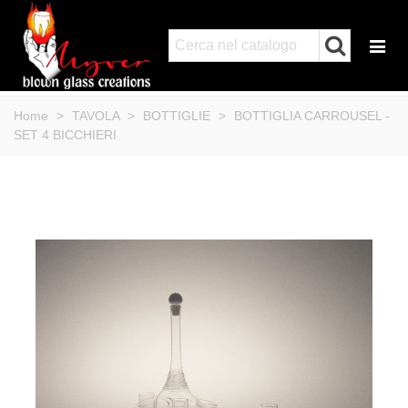
Home
>
TAVOLA
>
BOTTIGLIE
>
BOTTIGLIA CARROUSEL -
SET 4 BICCHIERI