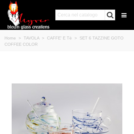
Home
>
TAVOLA
>
CAFFE' E Tè
>
SET 6 TAZZINE GOTO
COFFEE COLOR