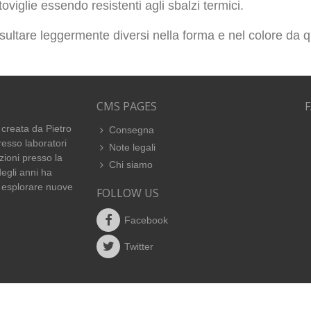
toviglie essendo resistenti agli sbalzi termici.
isultare leggermente diversi nella forma e nel colore da qu
CMS PAGES
 creata da Pietro
Consegna
esso laboratori
Note legali
zioni presso la
Chi siamo
egli anni ha
 esplorare nuove
FOLLOW US
Facebook
Twitter