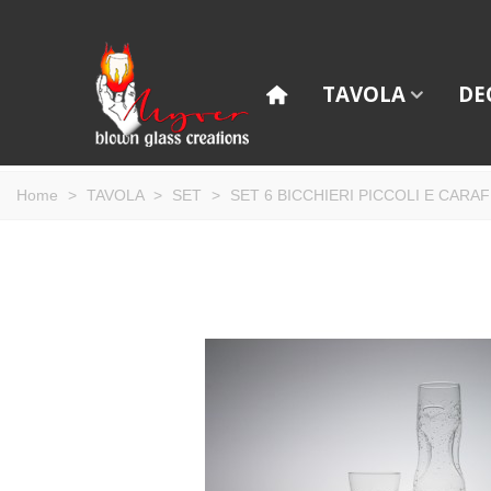
TAVOLA
DE
Home
>
TAVOLA
>
SET
>
SET 6 BICCHIERI PICCOLI E CARA