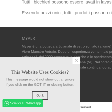
Tutti i bicchieri possono essere lavati in lavas
Essendo pezzi unici, tutti i prodotti possono r
MYVER
Myver è una bottega artigianale di vetro soffiato (a lume)
Viero Maestro Vetraio. Dopo un’esperienza ventennale pr
artigianali, dal 2000 prosegue le ricerche e le sperimenta
×
sua bottega a Colceresa – Loc. Molvena (VI). Nel corso d
sviluppato uno stile sempre più minimale continuando ad
This Website Uses Cookies?
tecniche e materiali.
This message would not show out anymore
if you click on the GOT IT or closing button.
Got It
Scrivici su Whatsapp
© Powered by Myver™. All Rights Reserved