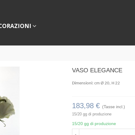
CORAZIONI
VASO ELEGANCE
Dimensioni: cm Ø 20, H 22
183,98 €
(Tasse incl.)
15/20 gg di produzione
15/20 gg di produzione
-