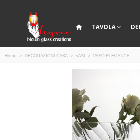
TAVOLA
DE
Home
>
DECORAZIONI CASA
>
VASI
>
VASO ELEGANCE